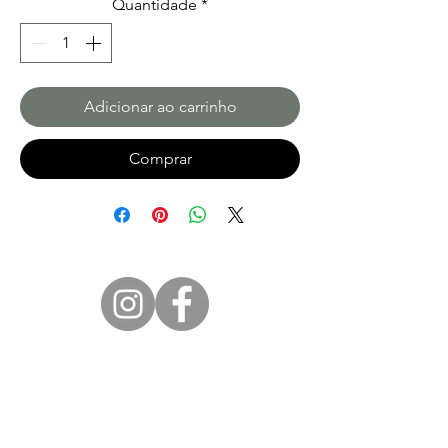
Quantidade
*
Adicionar ao carrinho
Comprar
Siga-nos em:
Marco Yamin Photographer
Rua Rafael Pinto da Rocha, 46 - Costa bela -
CEP
11630-000
- Ilhabela -SP - Brazil
Phone: (BRA) +55 (12) 99107-0499 (WhatsApp)
| E-mail: fotosyamin@gmail.com
​Este é um Aviso Legal. Um Aviso Legal é